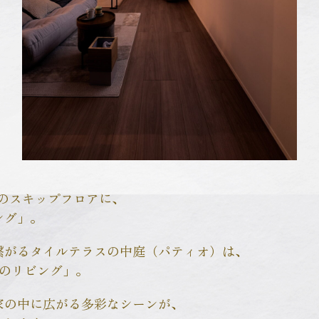
階のスキップフロアに、
ング」。
繋がるタイルテラスの中庭（パティオ）は、
3のリビング」。
家の中に広がる多彩なシーンが、