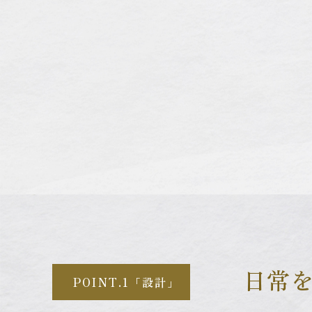
日常を
POINT.1「設計」