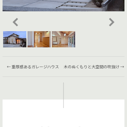
前
← 重厚感あるガレージハウス
木のぬくもりと大空間の吹抜け →
後
の
記
事
へ