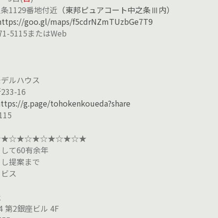
条1129番地付近
（東邦ピュアコート中之条Ⅲ内）
https://goo.gl/maps/f5cdrNZmTUzbGe7T9
-71-5115またはWeb
モデルハウス
33-16
https://g.page/tohokenkoueda?share
115
☆★☆★☆★☆★☆★☆★
して60有余年
らし提案まで
ービス
社
 第2銀座ビル 4F