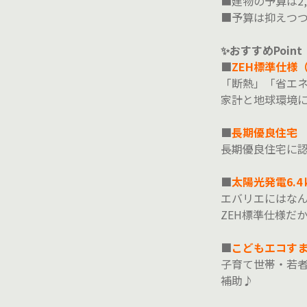
■建物の予算は2
■予算は抑えつ
✨おすすめPoint
■
ZEH標準仕様
「断熱」「省エ
家計と地球環境
■
長期優良住宅
長期優良住宅に
■
太陽光発電6.
エバリエにはな
ZEH標準仕様だ
■
こどもエコす
子育て世帯・若者
補助♪