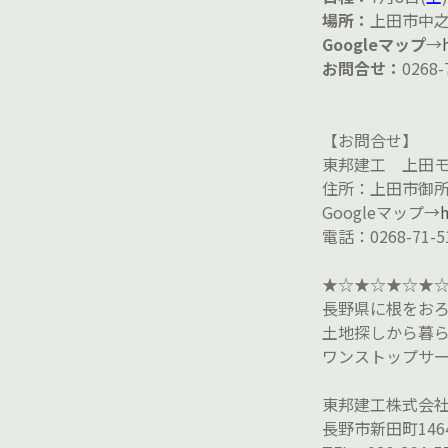
場所：
上田市中之
Googleマップ
→
お問合せ：
0268
【お問合せ】
東邦建工 上田
住所：上田市御所2
Googleマップ→
電話：0268-71-5
★☆★☆★☆★
長野県に根をおろ
土地探しから暮
ワンストップサ
東邦建工株式会
長野市新田町1464