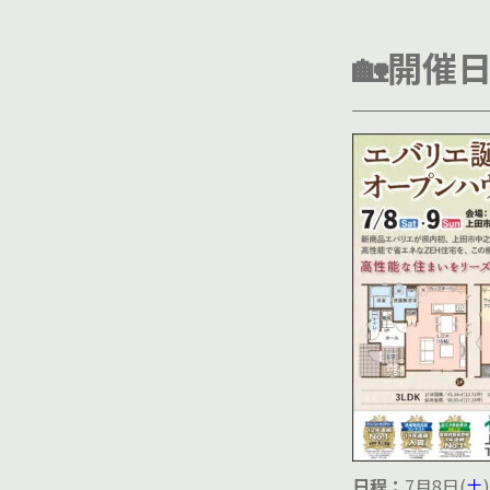
🏡開催
日程：
7月8日(
土