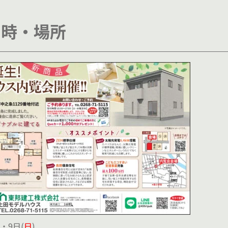
日時・場所
)・9日(
日
)