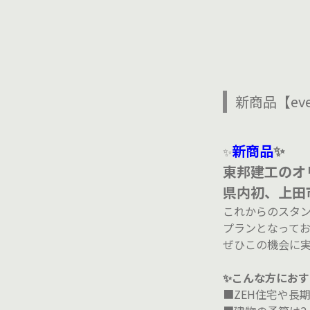
新商品【ev
新商品
✨
✨
東邦建工のオ
県内初、上田
これからのスタ
プランとなってお
ぜひこの機会に
✨こんな方におす
■ZEH住宅や長