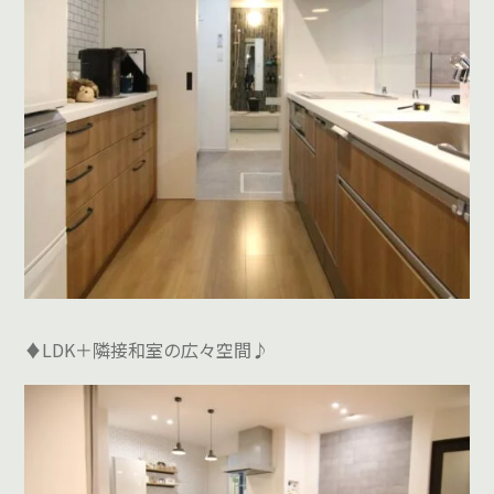
♦LDK＋隣接和室の広々空間♪