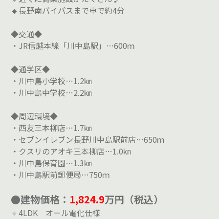
🔸長野南バイパスまで車で約4分
◆交通◆
・JR信越本線「川中島駅」…600ｍ
◆通学区◆
・川中島小学校…1.2㎞
・川中島中学校…2.2㎞
◆周辺環境◆
・西友三本柳店…1.7㎞
・セブンイレブン長野川中島駅前店…650ｍ
・クスリのアオキ三本柳店…1.0㎞
・川中島保育園…1.3㎞
・川中島駅前郵便局…750ｍ
●建物価格：
1,824.9
万円（税込）
🔸4LDK オール電化仕様