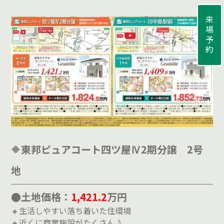
来場予約
🔶
東邦ピュアコート四ツ屋Ⅳ2期分譲 2号
地
●土地価格：
1,421.2
万円
🔸生活しやすい落ち着いた住環境
🔸近くに商業施設がたくさん♪