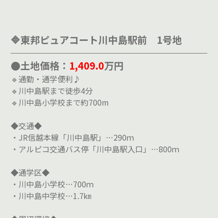
🔷東邦ピュアコート川中島駅前 1号地
●土地価格：
1,409.0
万円
🔹通勤・通学便利♪
🔹川中島駅まで徒歩4分
🔹川中島小学校まで約700m
◆交通◆
・JR信越本線「川中島駅」…290ｍ
・アルピコ交通バス停「川中島駅入口」…800ｍ
◆通学区◆
・川中島小学校…700ｍ
・川中島中学校…1.7㎞