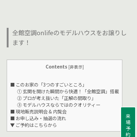
全館空調onlifeのモデルハウスをお譲りし
ます！
Contents
[
非表示
]
■ このお家の「3つのすごいところ」
① 玄関を開けた瞬間から快適！「全館空調」搭載
② プロが考え抜いた「正解の間取り」
③ モデルハウスならではのクオリティー
■ 現地販売説明会 & 内覧会
来場予約
■ お申し込み・抽選の流れ
▼ ご予約はこちらから