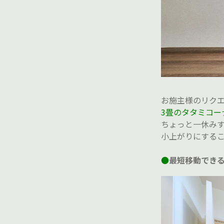
お施主様のリク
3畳のタタミコー
ちょっと一休み
小上がりにする
●
最短移動でき