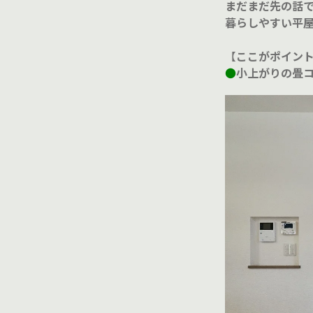
まだまだ先の話
暮らしやすい平
【
ここがポイン
●
小上がりの畳