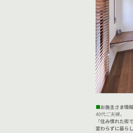
■
お施主さま情
40代ご夫婦。
「
住み慣れた街
変わらずに暮ら