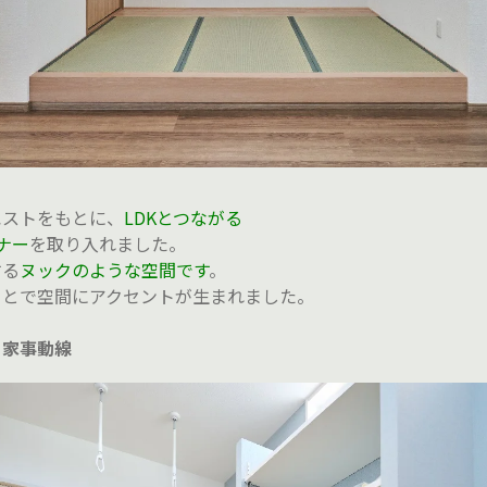
エストをもとに、
LDKとつながる
ナー
を取り入れました。
する
ヌックのような空間です
。
ことで空間にアクセントが生まれました。
る家事動線