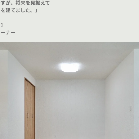
ですが、将来を見据えて
屋を建てました
。」
ト
】
コーナー