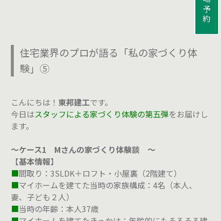
来場予約
住宅業界のプロが語る「私の家づくり体
験」⑤
こんにちは！
東邦建工
です。
今日は
スタッフによる家づくり体験の第五弾
をお届けし
ます。
～ケース1 Mさんの家づくり体験談 ～
【
基本情報
】
■
間取り：3SLDK＋ロフト・小屋裏（2階建て）
■
マイホームを建てた当時の家族構成：4名（本人、
妻、子ども２人）
■
当時の年齢：本人37歳
■
マイホームを建てたきっかけ：年齢的にもそろそろ建