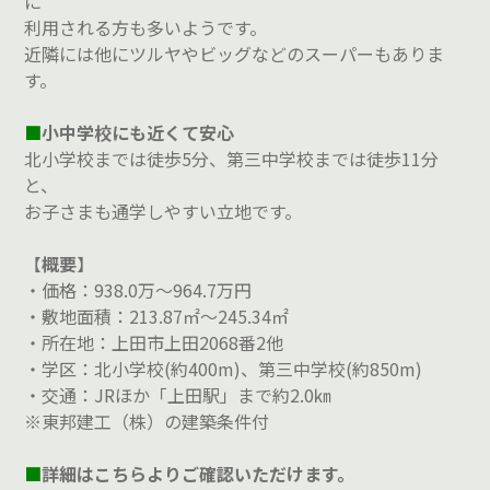
に
利用される方も多いようです。
近隣には他にツルヤやビッグなどのスーパーもありま
す。
■
小中学校にも近くて安心
北小学校までは徒歩5分、第三中学校までは徒歩11分
と、
お子さまも通学しやすい立地です。
【
概要
】
・価格：938.0万～964.7万円
・敷地面積：213.87㎡～245.34㎡
・所在地：上田市上田2068番2他
・学区：北小学校(約400m)、第三中学校(約850m)
・交通：JRほか「上田駅」まで約2.0㎞
※東邦建工（株）の建築条件付
■
詳細はこちらよりご確認いただけます。