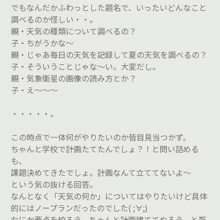
でもなんだかふわっとした題名で、いったいどんなこと
調べるのか怪しい・・。
親・天気の種類について調べるの？
子・ちがうかな～
親・じゃあ毎日の天気を記録して夏の天気を調べるの？
子・そういうことじゃな～い。大変だし。
親・気象衛星の画像の読み方とか？
子・え～～～
・・・・・。
この時点で一体何がやりたいのか皆目見当つかず。
ちゃんと学校で計画たてたんでしょ？！と問い詰める
も、
課題決めてきたでしょ。計画なんて立ててないよ～
という気の抜ける回答。
なんとなく「天気の何か」についてはやりたいけど具体
的にはノープランだったのでした( ;∀;)
なにか要点を絞ろう。ちゃんと計画建ててやろう。と死