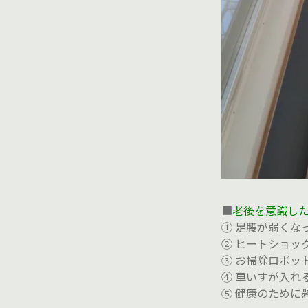
■
老後を意識した
① 足腰が弱くな
② ヒートショッ
③ お掃除ロボッ
④ 車いすが入れ
⑤ 健康のために