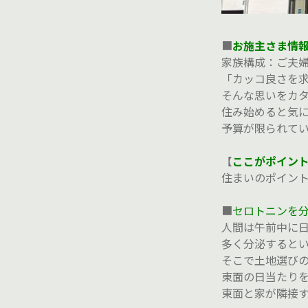
■
お施主さま情
家族構成：ご夫婦
「カッコ良さを
そんな思いをカ
住み始めると気
予算が限られて
【
ここがポイン
住まいのポイン
■
セロトニンを
人間は午前中に
多く分泌すると
そこで土地選び
東面の日当たり
東面と家が隣接