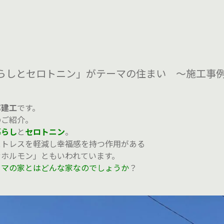
らしとセロトニン」がテーマの住まい ～施工事
邦建工
です。
のご紹介。
暮らし
と
セロトニン
。
ストレスを軽減し幸福感を持つ作用がある
せホルモン」ともいわれています。
ーマの家とはどんな家なのでしょうか
？