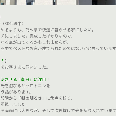
報
（30代後半）
求めるよりも、死ぬまで快適に暮らせる家にしたい。
タチにしました。完成したばかりなので、
になる点が出てくるかもしれませんが、
いる中でベストなお家が建てられたのではないかと思っていま
ト！
】
トをお客さまに伺いました。
分泌させる「朝日」に注目
！
日光を浴びるとセロトニンを
いう話があります。
の段階から「
朝の明るさ
」に焦点を絞り、
を重視しました。
する南面には大きな窓、そして吹き抜けで光を採り入れていま